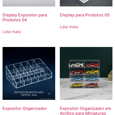
Display Expositor para
Display para Produtos 05
Produtos 04
Leia mais
Leia mais
Expositor Organizador
Expositor Organizador em
Acrílico para Miniaturas