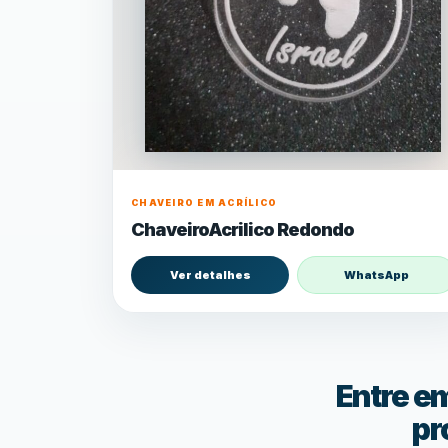
CHAVEIRO EM ACRÍLICO
ChaveiroAcrilico Redondo
Ver detalhes
WhatsApp
Entre e
pr