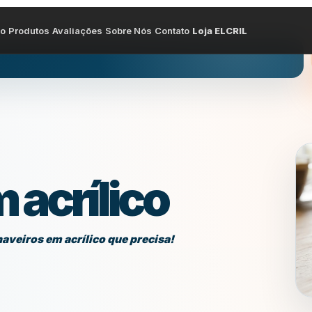
io
Produtos
Avaliações
Sobre Nós
Contato
Loja ELCRIL
 acrílico
aveiros em acrílico que precisa!