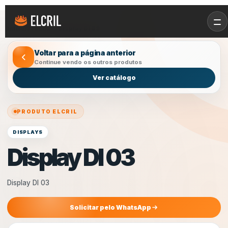
Início
/
Produtos
/
Display DI 03
Voltar para a página anterior
Continue vendo os outros produtos
Ver catálogo
PRODUTO ELCRIL
DISPLAYS
Display DI 03
Display DI 03
Solicitar pelo WhatsApp