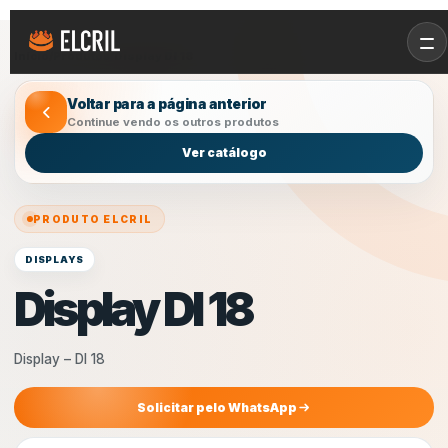
Início
/
Produtos
/
Display DI 18
Voltar para a página anterior
Continue vendo os outros produtos
Ver catálogo
PRODUTO ELCRIL
DISPLAYS
Display DI 18
Display – DI 18
Solicitar pelo WhatsApp