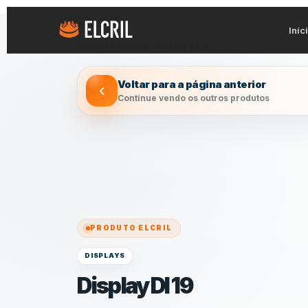
Iníc
Início
/
Produtos
/
Display DI 19
Voltar para a página anterior
Continue vendo os outros produtos
PRODUTO ELCRIL
DISPLAYS
Display DI 19