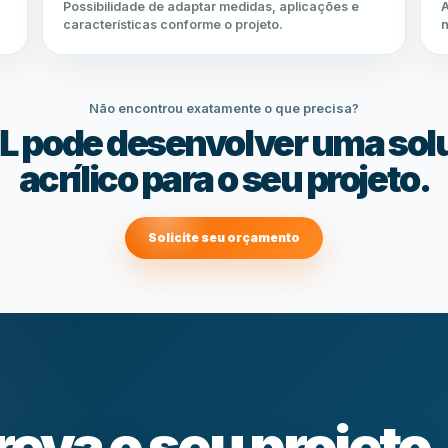
Possibilidade de adaptar medidas, aplicações e
A
características conforme o projeto.
n
Não encontrou exatamente o que precisa?
L pode desenvolver uma so
acrílico para o seu projeto.
Solicite seu orçamento
eva o seu projeto