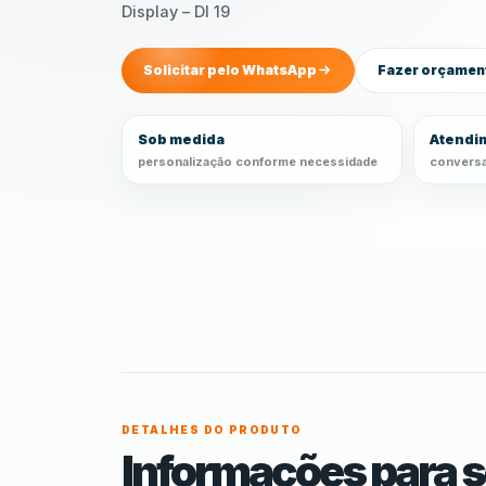
Display – DI 19
Solicitar pelo WhatsApp
Fazer orçamen
Sob medida
Atendim
personalização conforme necessidade
conversa
DETALHES DO PRODUTO
Informações para s