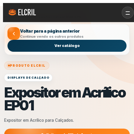
Início
/
Produtos
/
Expositor em Acrílico EP01
Voltar para a página anterior
Continue vendo os outros produtos
Ver catálogo
PRODUTO ELCRIL
DISPLAYS DE CALÇADO
Expositor em Acrílico
EP01
Expositor em Acrílico para Calçados.