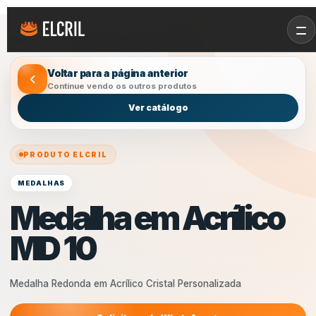
Início
/
Produtos
/
Medalha em Acrílico MD 10
Voltar para a página anterior
Continue vendo os outros produtos
Ver catálogo
PRODUTO ELCRIL
MEDALHAS
Medalha em Acrílico
MD 10
Medalha Redonda em Acrílico Cristal Personalizada