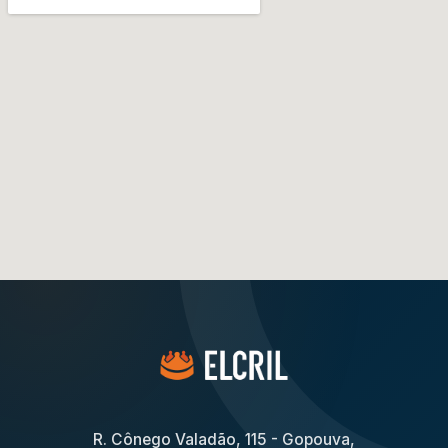
R. Cônego Valadão, 115 - Gopouva,