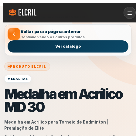
Início
/
Produtos
/
Medalha em Acrílico MD 30
Voltar para a página anterior
Continue vendo os outros produtos
Ver catálogo
PRODUTO ELCRIL
MEDALHAS
Medalha em Acrílico
MD 30
Medalha em Acrílico para Torneio de Badminton |
Premiação de Elite