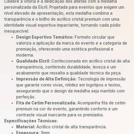
Celebre a vitória e a dedicação dos atletas com a medalha
personalizada da Elcril. Projetada para eventos que exigem um
nível elevado de apresentação, esta medalha combina a
transparência e o brilho do acrílico cristal premium com uma
identidade visual esportiva impactante, tornando cada pódio
inesquecível.
Design Esportivo Temático:
Formato circular que
valoriza a aplicação da marca do evento e a categoria de
premiação, oferecendo uma estética profissional e
moderna.
Qualidade Elcril:
Confeccionada em acrílico cristal de alta
transparência, conferindo durabilidade, leveza e um
acabamento que ressalta a qualidade técnica da peça.
Impressão de Alta Definição:
Tecnologia de impressão
que garante cores vivas, nitidez em logotipos e textos,
assegurando que o design da medalha seja mantido com
perfeição.
Fita de Cetim Personalizada:
Acompanha fita de cetim
premium na cor do evento, garantindo conforto e um
contraste visual marcante para os premiados.
Especificações Técnicas:
Material:
Acrílico cristal de alta transparência.
Espessura:
3mm.