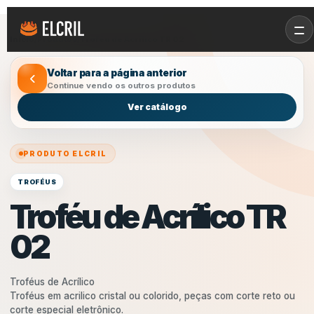
Início
/
Produtos
/
Troféu de Acrílico TR 02
Voltar para a página anterior
Continue vendo os outros produtos
Ver catálogo
PRODUTO ELCRIL
TROFÉUS
Troféu de Acrílico TR
02
Troféus de Acrílico
Troféus em acrilico cristal ou colorido, peças com corte reto ou
corte especial eletrônico.