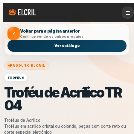
Início
/
Produtos
/
Troféu de Acrílico TR 04
Voltar para a página anterior
Continue vendo os outros produtos
Ver catálogo
PRODUTO ELCRIL
TROFÉUS
Troféu de Acrílico TR
04
Troféus de Acrílico
Troféus em acrilico cristal ou colorido, peças com corte reto ou
corte especial eletrônico.