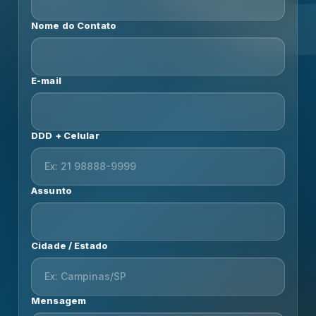
Nome do Contato
E-mail
DDD + Celular
Assunto
Cidade / Estado
Mensagem