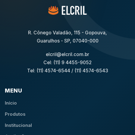
R. Cônego Valadão, 115 - Gopouva,
Guarulhos - SP, 07040-000
elcril@elcril.com.br
Cel: (11) 9 4455-9052
Tel: (11) 4574-6544
/
(11) 4574-6543
MENU
Início
Produtos
Institucional