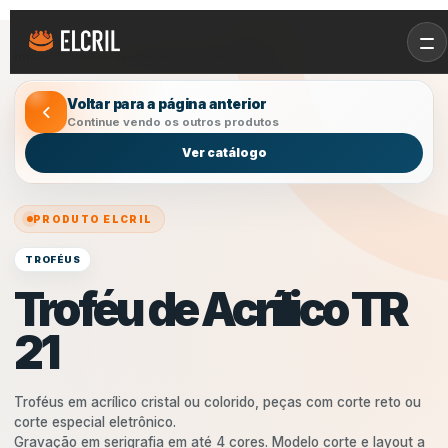
Início
/
Produtos
/
Troféu de Acrílico TR 21
Voltar para a página anterior
Continue vendo os outros produtos
Ver catálogo
PRODUTO ELCRIL
TROFÉUS
Troféu de Acrílico TR
21
Troféus em acrílico cristal ou colorido, peças com corte reto ou
corte especial eletrônico.
Gravação em serigrafia em até 4 cores. Modelo corte e layout a