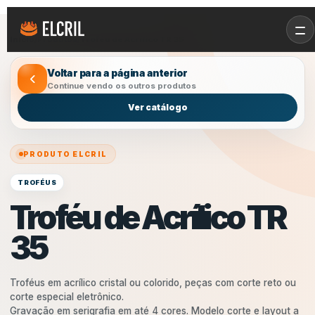
Início
/
Produtos
/
Troféu de Acrílico TR 35
Voltar para a página anterior
Continue vendo os outros produtos
Ver catálogo
PRODUTO ELCRIL
TROFÉUS
Troféu de Acrílico TR
35
Troféus em acrílico cristal ou colorido, peças com corte reto ou
corte especial eletrônico.
Gravação em serigrafia em até 4 cores. Modelo corte e layout a