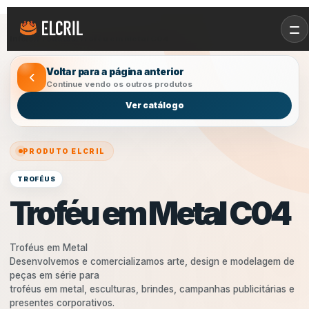
Início
/
Produtos
/
Troféu em Metal C04
Voltar para a página anterior
Continue vendo os outros produtos
Ver catálogo
PRODUTO ELCRIL
TROFÉUS
Troféu em Metal C04
Troféus em Metal
Desenvolvemos e comercializamos arte, design e modelagem de
peças em série para
troféus em metal, esculturas, brindes, campanhas publicitárias e
presentes corporativos.