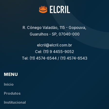
R. Cônego Valadão, 115 - Gopouva,
Guarulhos - SP, 07040-000
elcril@elcril.com.br
Cel: (11) 9 4455-9052
Tel: (11) 4574-6544
/
(11) 4574-6543
MENU
Início
Produtos
Institucional