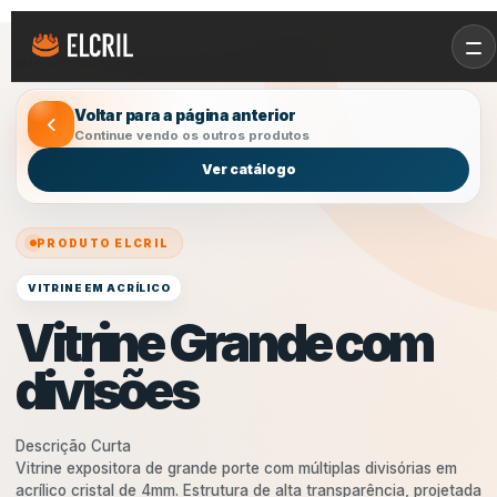
Início
/
Produtos
/
Vitrine Grande com divisões
Voltar para a página anterior
Continue vendo os outros produtos
Ver catálogo
PRODUTO ELCRIL
VITRINE EM ACRÍLICO
Vitrine Grande com
divisões
Descrição Curta
Vitrine expositora de grande porte com múltiplas divisórias em
acrílico cristal de 4mm. Estrutura de alta transparência, projetada